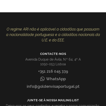
O regime ARI não é aplicável a cidadãos que possuam
a nacionalidade portuguesa e a cidadãos nacionais da
U.E. e do EEE.
CONTACTE-NOS
Avenida Duque de Ávila, N.º 64, 4º A
1050-053 Lisboa
+351 216 045 339
WhatsApp
info@goldenvisaportugal.pt
JUNTE-SE À NOSSA MAILING LIST
Deixo-nos os seus contactos e receba a nossa comunicação.